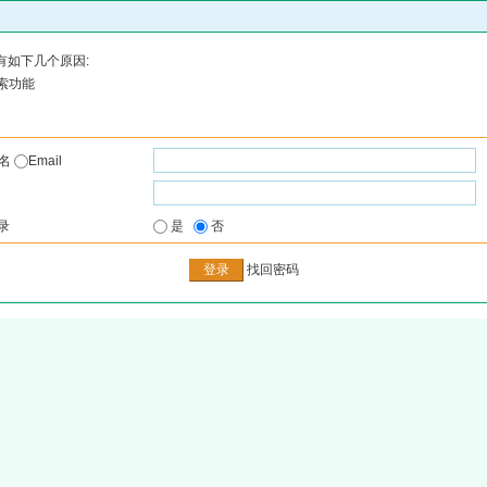
有如下几个原因:
索功能
户名
Email
录
是
否
找回密码