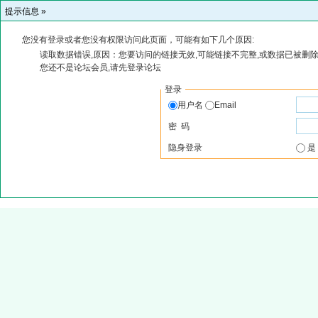
提示信息 »
您没有登录或者您没有权限访问此页面，可能有如下几个原因:
读取数据错误,原因：您要访问的链接无效,可能链接不完整,或数据已被删除
您还不是论坛会员,请先登录论坛
登录
用户名
Email
密 码
隐身登录