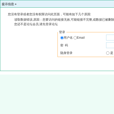
提示信息 »
您没有登录或者您没有权限访问此页面，可能有如下几个原因:
读取数据错误,原因：您要访问的链接无效,可能链接不完整,或数据已被删除
您还不是论坛会员,请先登录论坛
登录
用户名
Email
密 码
隐身登录