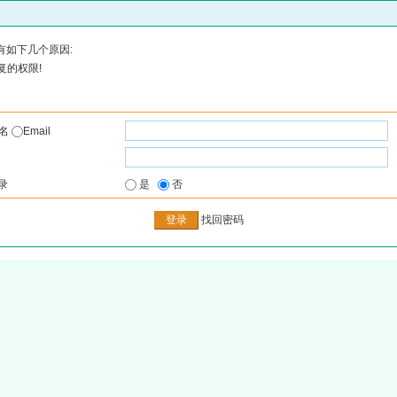
有如下几个原因:
复的权限!
户名
Email
录
是
否
找回密码